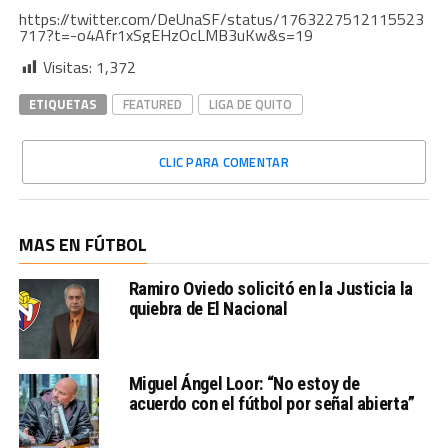
https://twitter.com/DeUnaSF/status/1763227512115523
717?t=-o4Afr1xSgEHzOcLMB3uKw&s=19
Visitas:
1,372
ETIQUETAS
FEATURED
LIGA DE QUITO
CLIC PARA COMENTAR
MAS EN FÚTBOL
Ramiro Oviedo solicitó en la Justicia la
quiebra de El Nacional
Miguel Ángel Loor: “No estoy de
acuerdo con el fútbol por señal abierta”