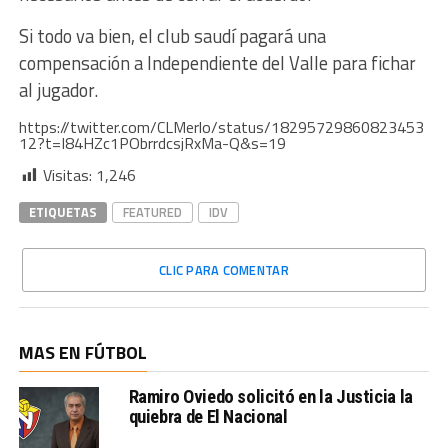
Si todo va bien, el club saudí pagará una
compensación a Independiente del Valle para fichar
al jugador.
https://twitter.com/CLMerlo/status/18295729860823453
12?t=I84HZc1PObrrdcsjRxMa-Q&s=19
Visitas:
1,246
ETIQUETAS
FEATURED
IDV
CLIC PARA COMENTAR
MAS EN FÚTBOL
Ramiro Oviedo solicitó en la Justicia la
quiebra de El Nacional