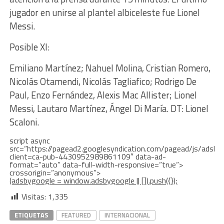
jugador en unirse al plantel albiceleste fue Lionel
Messi.
Posible XI:
Emiliano Martínez; Nahuel Molina, Cristian Romero,
Nicolás Otamendi, Nicolás Tagliafico; Rodrigo De
Paul, Enzo Fernández, Alexis Mac Allister; Lionel
Messi, Lautaro Martínez, Ángel Di María. DT: Lionel
Scaloni.
script async
src=”https://pagead2.googlesyndication.com/pagead/js/adsbyg
client=ca-pub-4430952989861109″ data-ad-
format=”auto” data-full-width-responsive=”true”>
crossorigin=”anonymous”>
(adsbygoogle = window.adsbygoogle || []).push({});
Visitas:
1,335
ETIQUETAS
FEATURED
INTERNACIONAL