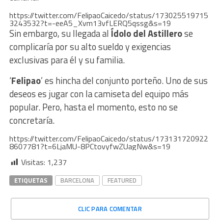
https://twitter.com/FelipaoCaicedo/status/173025519715
3243532?t=-eeA5_Xvm13vfLERQ5qssg&s=19
Sin embargo, su llegada al
Ídolo del Astillero
se
complicaría por su alto sueldo y exigencias
exclusivas para él y su familia.
‘
Felipao
’ es hincha del conjunto porteño. Uno de sus
deseos es jugar con la camiseta del equipo más
popular. Pero, hasta el momento, esto no se
concretaría.
https://twitter.com/FelipaoCaicedo/status/173131720922
8607781?t=6LjaMU-8PCtovyfwZUagNw&s=19
Visitas:
1,237
ETIQUETAS
BARCELONA
FEATURED
CLIC PARA COMENTAR