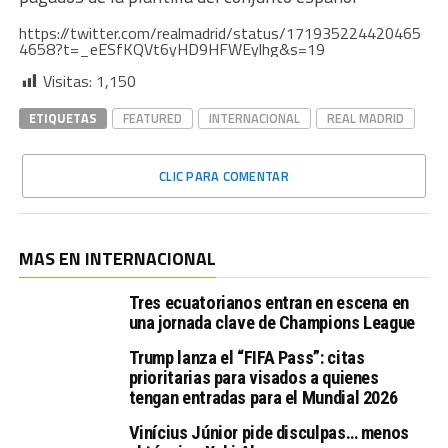
https://twitter.com/realmadrid/status/171935224420465
4658?t=_eESfKQVt6yHD9HFWEylhg&s=19
Visitas:
1,150
ETIQUETAS
FEATURED
INTERNACIONAL
REAL MADRID
CLIC PARA COMENTAR
MAS EN INTERNACIONAL
Tres ecuatorianos entran en escena en
una jornada clave de Champions League
Trump lanza el “FIFA Pass”: citas
prioritarias para visados a quienes
tengan entradas para el Mundial 2026
Vinícius Júnior pide disculpas… menos