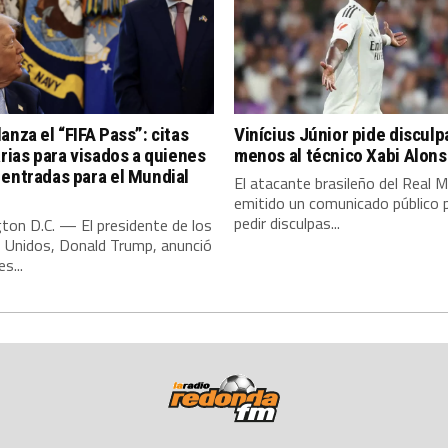
anza el “FIFA Pass”: citas
Vinícius Júnior pide discul
arias para visados a quienes
menos al técnico Xabi Alon
entradas para el Mundial
El atacante brasileño del Real M
emitido un comunicado público 
pedir disculpas...
ton D.C. — El presidente de los
 Unidos, Donald Trump, anunció
s...