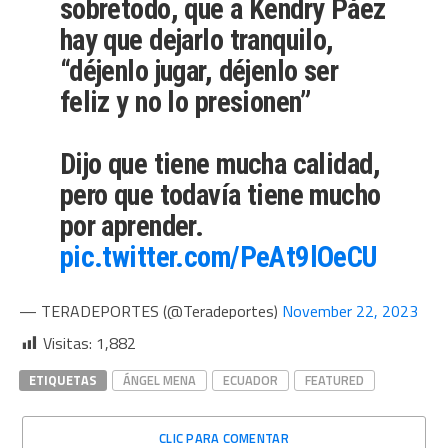
sobretodo, que a Kendry Páez
hay que dejarlo tranquilo,
“déjenlo jugar, déjenlo ser
feliz y no lo presionen”
Dijo que tiene mucha calidad,
pero que todavía tiene mucho
por aprender.
pic.twitter.com/PeAt9lOeCU
— TERADEPORTES (@Teradeportes)
November 22, 2023
Visitas:
1,882
ETIQUETAS
ÁNGEL MENA
ECUADOR
FEATURED
CLIC PARA COMENTAR