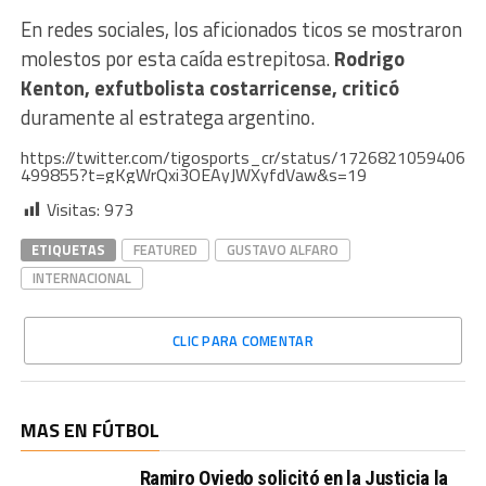
En redes sociales, los aficionados ticos se mostraron
molestos por esta caída estrepitosa.
Rodrigo
Kenton, exfutbolista costarricense, criticó
duramente al estratega argentino.
https://twitter.com/tigosports_cr/status/1726821059406
499855?t=gKgWrQxi3OEAyJWXyfdVaw&s=19
Visitas:
973
ETIQUETAS
FEATURED
GUSTAVO ALFARO
INTERNACIONAL
CLIC PARA COMENTAR
MAS EN FÚTBOL
Ramiro Oviedo solicitó en la Justicia la