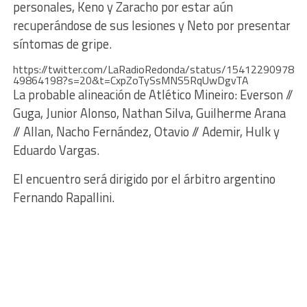
personales, Keno y Zaracho por estar aún
recuperándose de sus lesiones y Neto por presentar
síntomas de gripe.
https://twitter.com/LaRadioRedonda/status/15412290978
49864198?s=20&t=CxpZoTySsMNS5RqUwDgvTA
La probable alineación de Atlético Mineiro: Everson //
Guga, Junior Alonso, Nathan Silva, Guilherme Arana
// Allan, Nacho Fernández, Otavio // Ademir, Hulk y
Eduardo Vargas.
El encuentro será dirigido por el árbitro argentino
Fernando Rapallini.