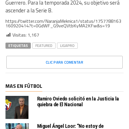
Guerrero. Para la temporada 2024, su objetivo será
ascender a la Serie B.
https://twitter.com/NaranjaMeknica1/status/1757788163
160920414?t=0GdWF_G9veQVtbKyMA2KFw&s=19
Visitas:
1,167
ETIQUETAS
FEATURED
LIGAPRO
CLIC PARA COMENTAR
MAS EN FÚTBOL
Ramiro Oviedo solicitó en la Justicia la
quiebra de El Nacional
Miguel Ángel Loor: “No estoy de