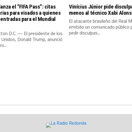
anza el “FIFA Pass”: citas
Vinícius Júnior pide discul
arias para visados a quienes
menos al técnico Xabi Alon
entradas para el Mundial
El atacante brasileño del Real M
emitido un comunicado público 
pedir disculpas...
ton D.C. — El presidente de los
 Unidos, Donald Trump, anunció
s...