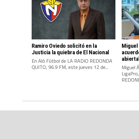
Ramiro Oviedo solicitó en la
Miguel 
Justicia la quiebra de El Nacional
acuerdo
abierta
En Aló Fútbol de LA RADIO REDONDA
QUITO, 96.9 FM, este jueves 12 de...
Miguel Á
LigaPro
REDONDA