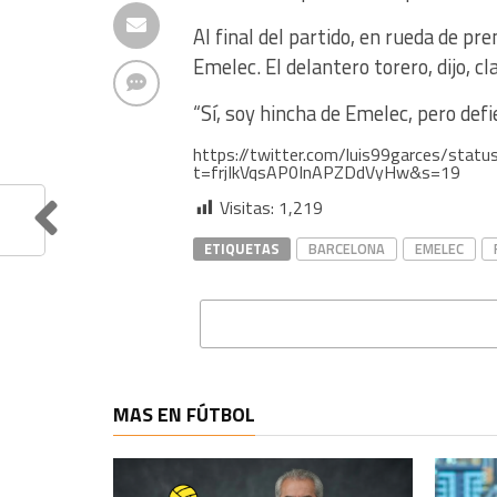
Al final del partido, en rueda de pr
Emelec. El delantero torero, dijo, c
“Sí, soy hincha de Emelec, pero defi
https://twitter.com/luis99garces/st
t=frjIkVqsAP0InAPZDdVyHw&s=19
Visitas:
1,219
ETIQUETAS
BARCELONA
EMELEC
MAS EN FÚTBOL