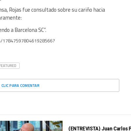
ensa, Rojas fue consultado sobre su cariño hacia
laramente:
endo a Barcelona SC”.
atus/1784759780461928566?
FEATURED
CLIC PARA COMENTAR
(ENTREVISTA) Juan Carlos 