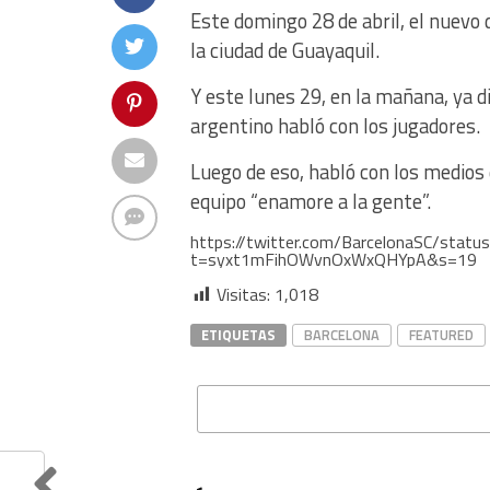
Este domingo 28 de abril, el nuevo d
la ciudad de Guayaquil.
Y este lunes 29, en la mañana, ya d
argentino habló con los jugadores.
Luego de eso, habló con los medios 
equipo “enamore a la gente”.
https://twitter.com/BarcelonaSC/sta
t=syxt1mFihOWvnOxWxQHYpA&s=19
Visitas:
1,018
ETIQUETAS
BARCELONA
FEATURED