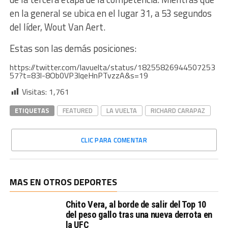
en la general se ubica en el lugar 31, a 53 segundos
del líder, Wout Van Aert.
Estas son las demás posiciones:
https://twitter.com/lavuelta/status/18255826944507253
57?t=83l-8Ob0VP3lqeHnPTvzzA&s=19
Visitas:
1,761
ETIQUETAS
FEATURED
LA VUELTA
RICHARD CARAPAZ
CLIC PARA COMENTAR
MAS EN OTROS DEPORTES
Chito Vera, al borde de salir del Top 10
del peso gallo tras una nueva derrota en
la UFC