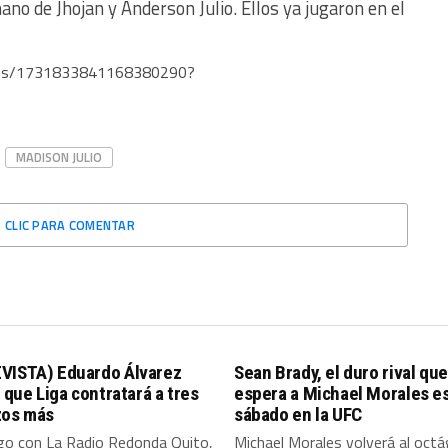
o de Jhojan y Anderson Julio. Ellos ya jugaron en el
tatus/1731833841168380290?
MADISON JULIO
CLIC PARA COMENTAR
VISTA) Eduardo Álvarez
Sean Brady, el duro rival que
ó que Liga contratará a tres
espera a Michael Morales e
zos más
sábado en la UFC
ogo con La Radio Redonda Quito,
Michael Morales volverá al oct