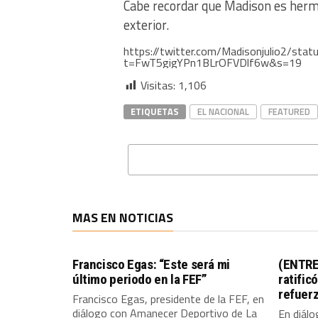
Cabe recordar que Madison es herman
exterior.
https://twitter.com/Madisonjulio2/s
t=FwT5gigYPn1BLrOFVDlf6w&s=19
Visitas:
1,106
ETIQUETAS
EL NACIONAL
FEATURED
MAS EN NOTICIAS
Francisco Egas: “Este será mi
(ENTRE
último periodo en la FEF”
ratific
refuer
Francisco Egas, presidente de la FEF, en
diálogo con Amanecer Deportivo de La
En diál