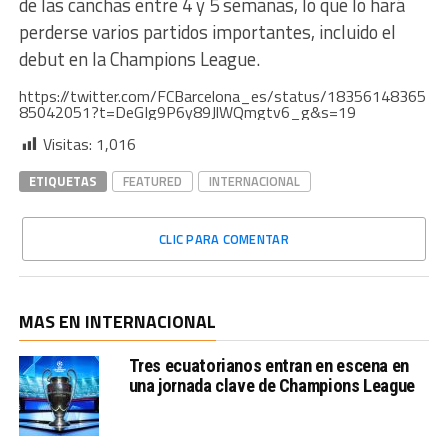
de las canchas entre 4 y 5 semanas, lo que lo hará
perderse varios partidos importantes, incluido el
debut en la Champions League.
https://twitter.com/FCBarcelona_es/status/18356148365
85042051?t=DeGIg9P6y89JlWQmgtv6_g&s=19
Visitas:
1,016
ETIQUETAS
FEATURED
INTERNACIONAL
CLIC PARA COMENTAR
MAS EN INTERNACIONAL
Tres ecuatorianos entran en escena en
una jornada clave de Champions League