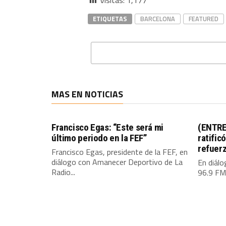
Visitas:
1,177
ETIQUETAS
BARCELONA
FEATURED
MAS EN NOTICIAS
Francisco Egas: “Este será mi
(ENTRE
último periodo en la FEF”
ratific
refuer
Francisco Egas, presidente de la FEF, en
diálogo con Amanecer Deportivo de La
En diál
Radio...
96.9 FM,