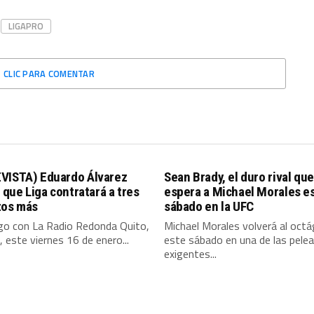
LIGAPRO
CLIC PARA COMENTAR
VISTA) Eduardo Álvarez
Sean Brady, el duro rival que
ó que Liga contratará a tres
espera a Michael Morales e
zos más
sábado en la UFC
ogo con La Radio Redonda Quito,
Michael Morales volverá al oct
 este viernes 16 de enero...
este sábado en una de las pele
exigentes...