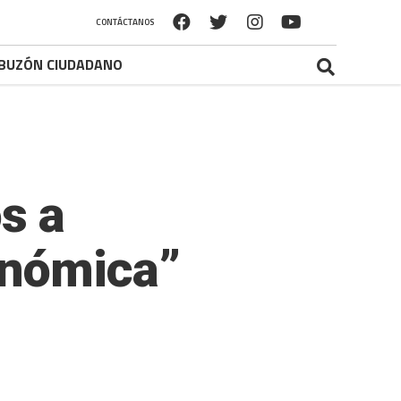
CONTÁCTANOS
BUZÓN CIUDADANO
s a
onómica”