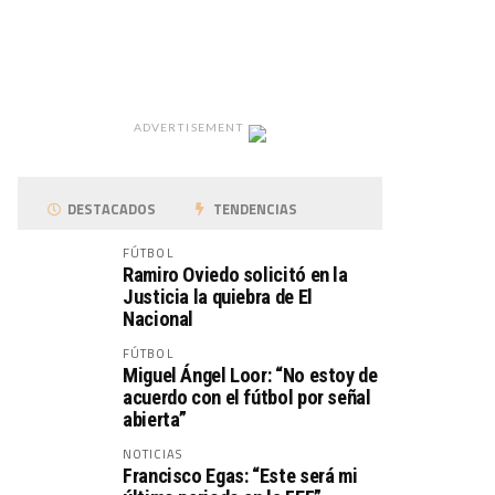
ADVERTISEMENT
DESTACADOS
TENDENCIAS
FÚTBOL
Ramiro Oviedo solicitó en la
Justicia la quiebra de El
Nacional
FÚTBOL
Miguel Ángel Loor: “No estoy de
acuerdo con el fútbol por señal
abierta”
NOTICIAS
Francisco Egas: “Este será mi