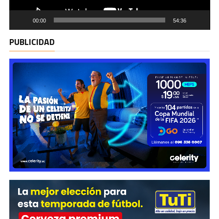
00:00
54:36
PUBLICIDAD