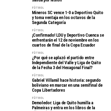
FÚTBOL
Mineros SC vence 1-0 a Deportivo Quito
y toma ventaja en los octavos de la
Segunda Categoría
FÚTBOL
¡Confirmado! LDU y Deportivo Cuenca se
enfrentarán el 12 de noviembre en los
cuartos de final de la Copa Ecuador
FÚTBOL
¿Por qué se aplazó el partido entre
Independiente del Valle y Liga de Quito
de la Fecha 3 del Hexagonal Final?
FÚTBOL
Gabriel Villamil hace historia: segundo
boliviano en marcar en una semifinal de
Copa Libertadores
FÚTBOL
Demoledor: Liga de Quito humilla a
Palmeiras y entra en los libros de la