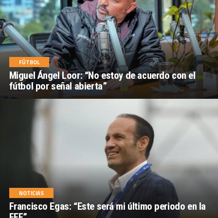
FÚTBOL
Miguel Ángel Loor: “No estoy de acuerdo con el
fútbol por señal abierta”
NOTICIAS
Francisco Egas: “Este será mi último periodo en la
FEF”