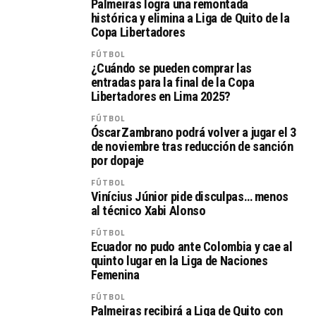
Palmeiras logra una remontada
histórica y elimina a Liga de Quito de la
Copa Libertadores
FÚTBOL
¿Cuándo se pueden comprar las
entradas para la final de la Copa
Libertadores en Lima 2025?
FÚTBOL
Óscar Zambrano podrá volver a jugar el 3
de noviembre tras reducción de sanción
por dopaje
FÚTBOL
Vinícius Júnior pide disculpas… menos
al técnico Xabi Alonso
FÚTBOL
Ecuador no pudo ante Colombia y cae al
quinto lugar en la Liga de Naciones
Femenina
FÚTBOL
Palmeiras recibirá a Liga de Quito con