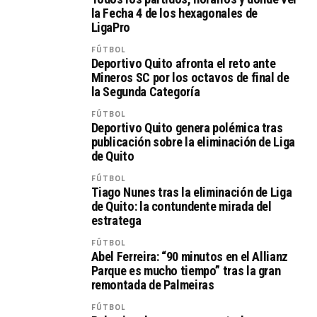
la Fecha 4 de los hexagonales de
LigaPro
FÚTBOL
Deportivo Quito afronta el reto ante
Mineros SC por los octavos de final de
la Segunda Categoría
FÚTBOL
Deportivo Quito genera polémica tras
publicación sobre la eliminación de Liga
de Quito
FÚTBOL
Tiago Nunes tras la eliminación de Liga
de Quito: la contundente mirada del
estratega
FÚTBOL
Abel Ferreira: “90 minutos en el Allianz
Parque es mucho tiempo” tras la gran
remontada de Palmeiras
FÚTBOL