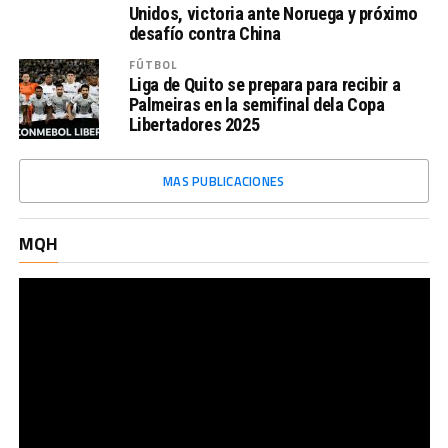
Unidos, victoria ante Noruega y próximo
desafío contra China
FÚTBOL
Liga de Quito se prepara para recibir a
Palmeiras en la semifinal dela Copa
Libertadores 2025
MAS PUBLICACIONES
Vi
MQH
Pl